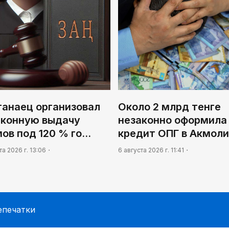
танаец организовал
Около 2 млрд тенге
аконную выдачу
незаконно оформила
ов под 120 % го…
кредит ОПГ в Акмол
та 2026 г. 13:06
6 августа 2026 г. 11:41
епечатки