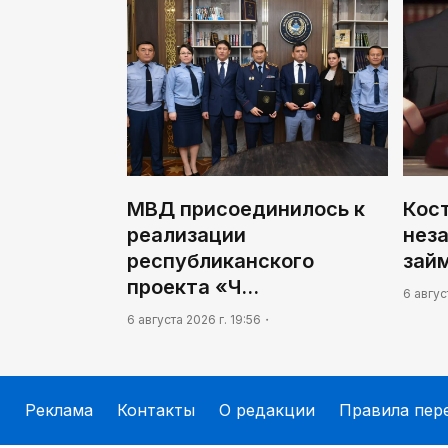
МВД присоединилось к
Кос
реализации
нез
республиканского
займ
проекта «Ч…
6 авгус
6 августа 2026 г. 19:56
Реклама
Контакты
О редакции
Правила пер