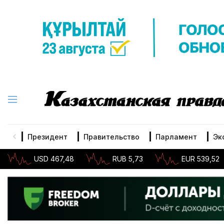
Президент
Правительство
Парламент
Эк
USD 467,48
RUB 5,73
EUR 539,52