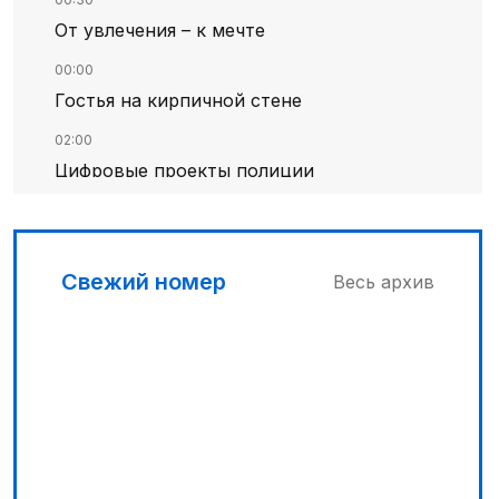
От увлечения – к мечте
00:00
Гостья на кирпичной стене
02:00
Цифровые проекты полиции
01:12
Жизнь за окном
Свежий номер
Весь архив
01:36
Тюркский культурный код в
произведениях Батухана Баймена
01:00
На службе Отечеству и народу
02:00
Аль-Фараби: городская среда и
субъектность человека