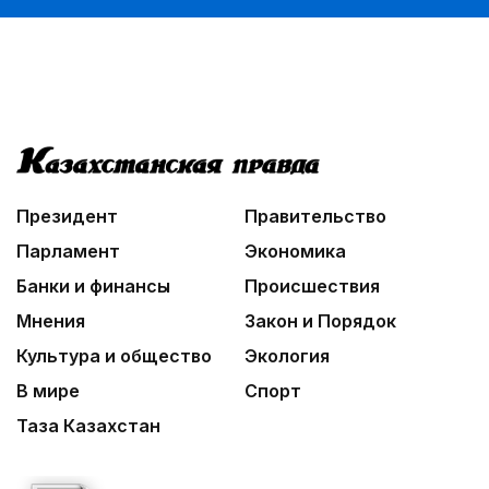
женщин
03:00
Идет по городу трамвай
03:30
Нужен ли бумажный документ?
05:00
«Шить» будущее своими руками
Президент
Правительство
Парламент
Экономика
Банки и финансы
Происшествия
Мнения
Закон и Порядок
Культура и общество
Экология
В мире
Спорт
Таза Казахстан