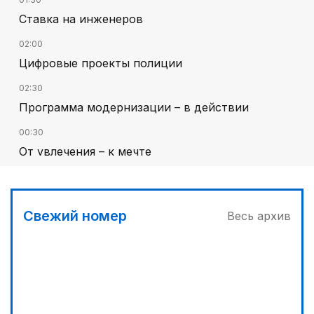
Ставка на инженеров
02:00
Цифровые проекты полиции
02:30
Программа модернизации – в действии
00:30
От увлечения – к мечте
01:36
Тюркский культурный код в произведениях
Батухана Баймена
Свежий номер
Весь архив
00:00
Гостья на кирпичной стене
03:00
Песни Абая – в сердцах молодежи