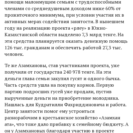
помощи малоимущим семьям с трудоспособными
членами со среднедушевым доходом ниже 60% от
прожиточного минимума, при условии участия их в
активных мерах содействия занятости. В нынешнем
году на реализацию проекта «Өрлеу» в Южно-
Казахстанской области выделено 7,3 млрд тенге. На
эти средства планируется оказать денежную помощь
126 тыс. гражданам и обеспечить работой 27,3 тыс.
человек.
Те же Азамхановы, став участниками проекта, уже
получили от государства 240 978 тенге. На эти
деньги глава семьи закупил гусят и одного бычка.
Часть средств ушла на покупку кормов. Первую
партию подросших гусей уже продали, пустив
вырученные деньги на приобретение молодняка.
Нашлась для Кудратилли Фахриддиновича и работа.
Центр занятости помог ему устроиться
разнорабочим в крестьянское хозяйство «Азамхан
ата», что тоже дало прибавку к семейному бюджету. А
он у Азамхановых благодаря участию в проекте