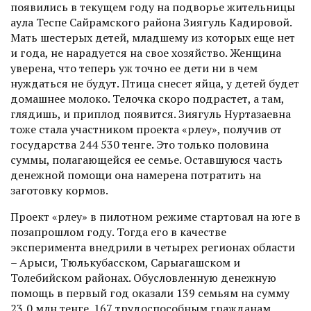
появились в текущем году на подворье жительницы
аула Теспе Сайрамского района Зиягуль Кадировой.
Мать шестерых детей, младшему из которых еще нет
и года, не нарадуется на свое хозяйство. Женщина
уверена, что теперь уж точно ее дети ни в чем
нуждаться не будут. Птица снесет яйца, у детей будет
домашнее молоко. Телочка скоро подрастет, а там,
глядишь, и приплод появится. Зиягуль Нуртазаевна
тоже стала участником проекта «Өрлеу», получив от
государства 244 530 тенге. Это только половина
суммы, полагающейся ее семье. Оставшуюся часть
денежной помощи она намерена потратить на
заготовку кормов.
Проект «Өрлеу» в пилотном режиме стартовал на юге в
позапрошлом году. Тогда его в качестве
эксперимента внедрили в четырех регионах области
– Арыси, Тюлькубасском, Сары­агашском и
Толебийском районах. Обусловленную денежную
помощь в первый год оказали 139 семьям на сумму
23,0 млн тенге. 167 трудоспособным гражданам