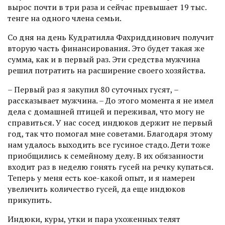
вырос почти в три раза и сейчас превышает 19 тыс.
тенге на одного члена семьи.
Со дня на день Кудратилла Фахриддинович получит
вторую часть финансирования. Это будет такая же
сумма, как и в первый раз. Эти средства мужчина
решил потратить на расширение своего хозяйства.
– Первый раз я закупил 80 суточных гусят, –
рассказывает мужчина. – До этого момента я не имел
дела с домашней птицей и переживал, что могу не
справиться. У нас сосед индюков держит не первый
год, так что помогал мне советами. Благодаря этому
нам удалось выходить все гусиное стадо. Дети тоже
приобщились к семейному делу. В их обязанности
входит раз в неделю гонять гусей на речку купаться.
Теперь у меня есть кое-какой опыт, и я намерен
увеличить количество гусей, да еще индюков
прикупить.
Индюки, куры, утки и пара ухоженных телят