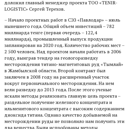
доложил главный менеджер проекта ТОО «TENIR-
LOGISTIC» Сергей Терехов.
– Начало проектных работ в СЭЗ «Павлодар» – июль
нынешнего года. Общий объем инвестиций – 782
миллиарда тенге (первая очередь – 122,4
миллиарда), промышленный выпуск продукции
запланирован на 2020 год. Количество рабочих мест –
2 500 человек. Над проектом начали работать в 2006
году, выиграв тендер на геологоразведку
месторождения титано-магнетитовых руд «Тымлай»
в Жамбылской области. Второй контракт был
заключен в 2008 году на расширенный участок
вокруг первоначального месторождения. На нем
вели разведку до 2013 года. После этого ученые
искали методы реализовать главную цель проекта –
раздельное получение железного концентрата и
ильменитового концентрата с высоким содержанием
диоксида титана. Однако качество добываемой на
месторождении руды не позволило нам получить эти
два вещества. Были испробованы методы