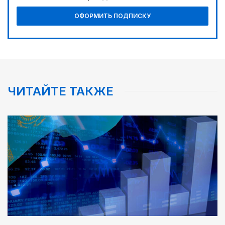
Наш десант на Dota 2, Phygital Football и Phygital
ОФОРМИТЬ ПОДПИСКУ
Shooter
02:00
Требования к профессионализму повышаются
06:00
Золото, рожденное трудом
ЧИТАЙТЕ ТАКЖЕ
05:30
Каникулы в седле
08:18
Предвыборные теледебаты на Седьмом канале –
итоги онлайн-голосования
08:46
Почти 3 млрд тенге из возвращенных активов
выделили на водоснабжение сел в СКО