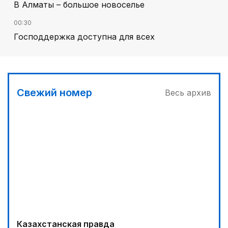
В Алматы – большое новоселье
00:30
Господдержка доступна для всех
00:00
Пора получать из пшеницы не только муку...
03:00
Свежий номер
Весь архив
Продолжаются инспекционные поездки
03:30
Буря на востоке
04:00
Ждем успеха в Туркестане
05:00
Вычислен последний фигурант «титанового»
дела
Казахстанская правда
04:30