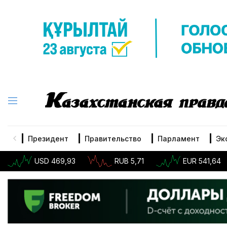
Президент
Правительство
Парламент
Эк
USD 469,93
RUB 5,71
EUR 541,64