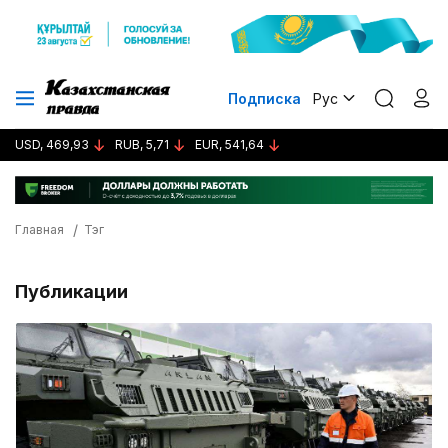
Подписка
Рус
USD, 469,93
RUB, 5,71
EUR, 541,64
Главная
Тэг
Публикации