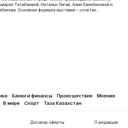
ьмарал Татибаевой, Натальи Лигай, Алии Канибековой и
бекова. Основная формула выставки – сочетан…
ика
Банки и финансы
Происшествия
Мнения
В мире
Спорт
Таза Казахстан
Договор оферты
О редакции