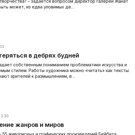
 творчества? – задается вопросом директор галереи Жанат
 Быть может, из едва уловимых де…
:03
теряться в дебрях будней
ладает собственным пониманием проблематики искусства и
емым стилем. Работы художника можно «читать» как тексты:
вают зрителей к размышлениям, в…
 2:30
ение жанров и миров
 – 55 живописных и графических произведений Бейбита