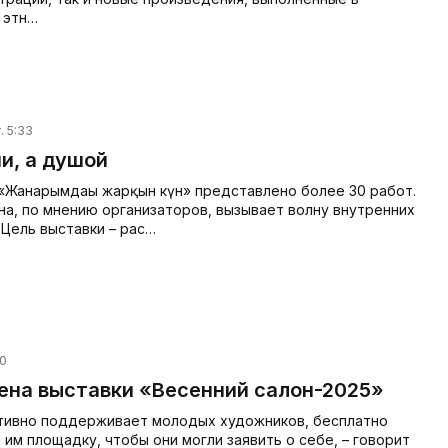
 этн…
. 5:33
и, а душой
 «Жанарым­дағы жарқын күн» представлено более 30 работ.
на, по мнению организаторов, вызывает волну внутренних
 Цель выставки – рас…
30
ена выставки «Весенний салон-2025»
активно поддерживает молодых художников, бесплатно
им площадку, чтобы они мог­ли заявить о себе, – говорит