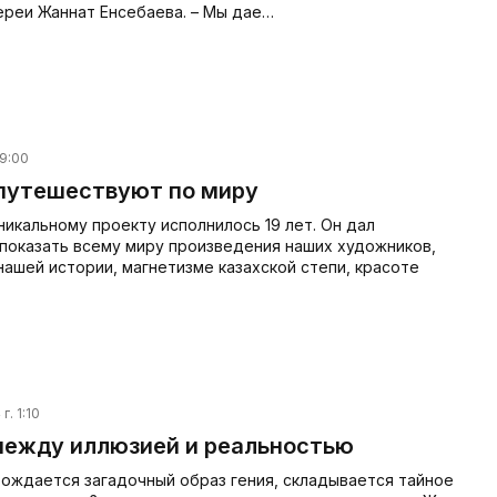
ереи Жаннат Енсебаева. – Мы дае…
 9:00
путешествуют по миру
никальному проекту исполнилось 19 лет. Он дал
показать всему миру произведения наших художников,
нашей истории, магнетизме казахской степи, красоте
г. 1:10
между иллюзией и реальностью
 рождается загадочный образ гения, складывается тайное