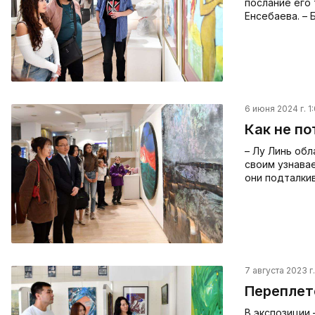
послание его
Енсебаева. –
6 июня 2024 г. 1
Как не по
– Лу Линь об
своим узнава
они подталки
7 августа 2023 г.
Переплет
В экспозиции