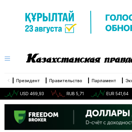
Президент
Правительство
Парламент
Эк
USD 469,93
RUB 5,71
EUR 541,64