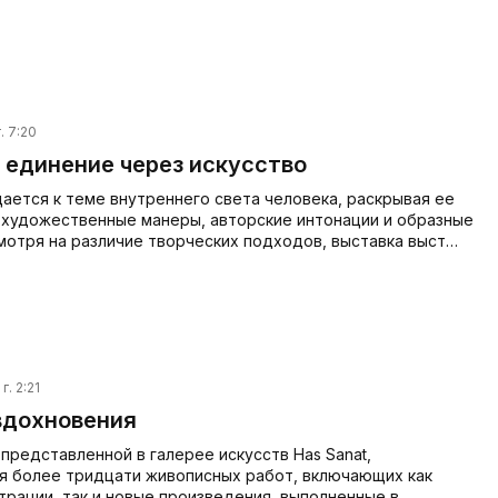
. 7:20
 единение через искусство
ается к теме внутреннего света человека, раскрывая ее
 художественные манеры, авторские интонации и образные
мотря на различие творческих подходов, выставка выст…
г. 2:21
вдохновения
 представленной в галерее искусств Has Sanat,
я более тридцати живописных работ, включающих как
трации, так и новые произведения, выполненные в