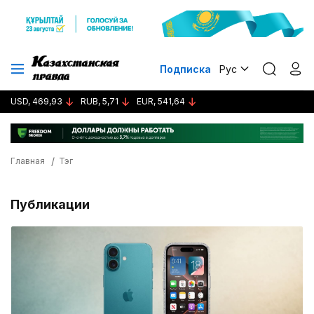
Подписка
Рус
USD, 469,93
RUB, 5,71
EUR, 541,64
Главная
Тэг
Публикации