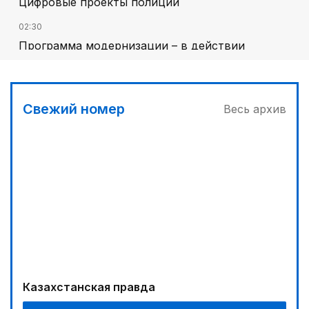
Цифровые проекты полиции
02:30
Программа модернизации – в действии
03:00
Песни Абая – в сердцах молодежи
Свежий номер
Весь архив
03:30
Наши школьники покоряют «Сириус»
04:30
Запущена программа по обучению безработных
женщин
05:00
«Шить» будущее своими руками
04:00
Обеспечить транспарентность процесса
Казахстанская правда
00:30