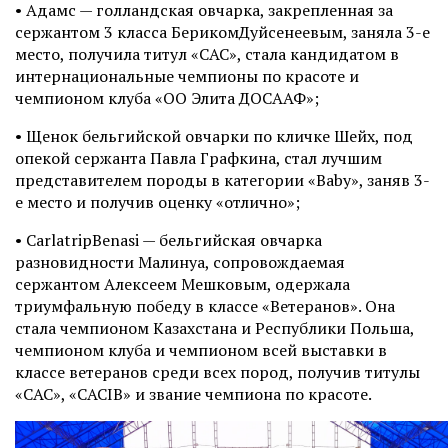
• Адамс — голландская овчарка, закрепленная за
сержантом 3 класса БерикомДуйсенеевым, заняла 3-е
место, получила титул «САС», стала кандидатом в
интернациональные чемпионы по красоте и
чемпионом клуба «ОО Элита ДОСААФ»;
• Щенок бельгийской овчарки по кличке Шейх, под
опекой сержанта Павла Графкина, стал лучшим
представителем породы в категории «Baby», заняв 3-
е место и получив оценку «отлично»;
• CarlatripBenasi — бельгийская овчарка
разновидности Малинуа, сопровождаемая
сержантом Алексеем Мешковым, одержала
триумфальную победу в классе «Ветеранов». Она
стала чемпионом Казахстана и Республики Польша,
чемпионом клуба и чемпионом всей выставки в
классе ветеранов среди всех пород, получив титулы
«CAC», «CACIB» и звание чемпиона по красоте.