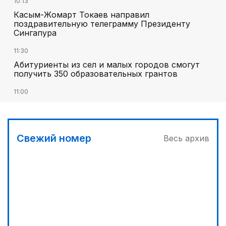
10:13
Касым-Жомарт Токаев направил
поздравительную телеграмму Президенту
Сингапура
11:30
Абитуриенты из сел и малых городов смогут
получить 350 образовательных грантов
11:00
«Алтай Өскемен» упустил победу над
«Кызылжаром» на последних минутах
12:05
Свежий номер
Весь архив
МЧС запустило новые станции мониторинга
селевой опасности под Алматы
12:45
Три лесных пожара потушили за сутки в
Казахстане
13:10