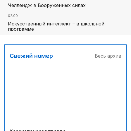
Челлендж в Вооруженных силах
02:00
Искусственный интеллект – в школьной
программе
00:45
Его стихия – ледники, снег и горные реки
Свежий номер
Весь архив
01:40
Национальный поэт мирового масштаба
03:30
Сделать город комфортным
04:00
Дополнительный источник энергии
01:10
Каждый дом как хороший знакомый