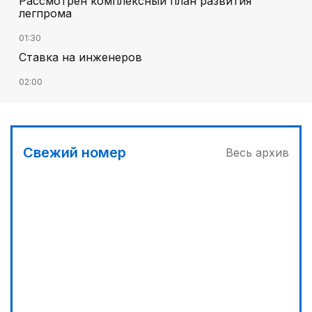
Рассмотрен комплексный план развития
легпрома
01:30
Ставка на инженеров
02:00
Цифровые проекты полиции
02:30
Программа модернизации – в действии
Свежий номер
Весь архив
04:30
Запущена программа по обучению безработных
женщин
03:00
Песни Абая – в сердцах молодежи
03:30
Наши школьники покоряют «Сириус»