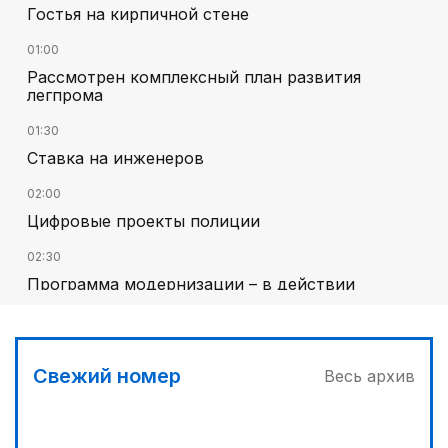
Гостья на кирпичной стене
01:00
Рассмотрен комплексный план развития
легпрома
01:30
Ставка на инженеров
02:00
Цифровые проекты полиции
02:30
Программа модернизации – в действии
03:00
Песни Абая – в сердцах молодежи
Свежий номер
Весь архив
03:30
Наши школьники покоряют «Сириус»
04:30