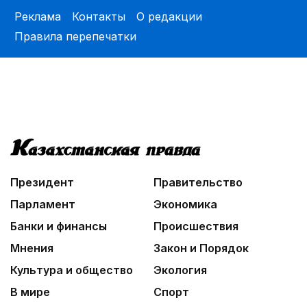
На службе Отечеству и народу
Реклама
Контакты
О редакции
01:12
Правила перепечатки
Жизнь за окном
02:30
Не хочется уезжать
03:30
Нужен ли бумажный документ?
03:00
Идет по городу трамвай
Президент
Правительство
Парламент
Экономика
Банки и финансы
Происшествия
Мнения
Закон и Порядок
Культура и общество
Экология
В мире
Спорт