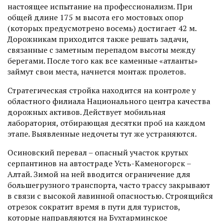
настоящее испытание на профессионализм. При
общей длине 175 м высота его мостовых опор
(которых предусмотрено восемь) достигает 42 м.
Дорожникам приходится также решать задачи,
связанные с заметным перепадом высоты между
берегами. После того как все каменные «атланты»
займут свои места, начнется монтаж пролетов.
Стратегическая стройка находится на контроле у
областного филиала Национального цент­ра качества
дорожных активов. Действует мобильная
лаборатория, отбирающая десятки проб на каждом
этапе. Выявленные недочеты тут же устраняются.
Осиновский перевал – опасный участок крутых
серпантинов на автостраде Усть-Каменогорск –
Алтай. Зимой на ней вводится ограничение для
большегрузного транспорта, часто трассу закрывают
в связи с высокой лавинной опасностью. Строящийся
отрезок сократит время в пути для турис­тов,
которые направляются на Бухтарминское