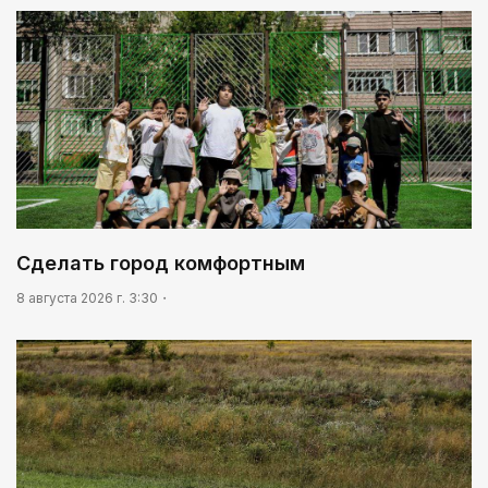
07:00
В столице реализуется проект «Школа
национального ремесла»
05:00
Легендарная велогонка
03:30
Человекоцентричность в действии
03:04
Сделать город комфортным
Мой Абай
8 августа 2026 г. 3:30