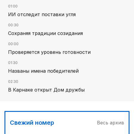
01:00
ИИ отследит поставки угля
00:30
Сохраняя традиции созидания
00:00
Проверяется уровень готовности
01:30
Названы имена победителей
02:30
В Карнаке открыт Дом дружбы
02:00
Искусственный интеллект – в школьной
программе
Свежий номер
Весь архив
04:00
Дополнительный источник энергии