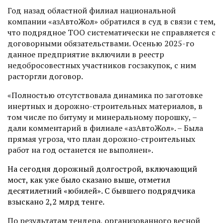
Год назад областной филиал национальной
компании «ҚазАвтоЖол» обратился в суд в связи с тем,
что подрядное ТОО систематически не справляется с
договорными обязательствами. Осенью 2025-го
данное предприя­тие включили в реестр
недобросовестных участников госзакупок, с ним
расторгли договор.
«Полностью отсутствовала динамика по заготовке
инерт­ных и дорожно-строительных материалов, в
том числе по битуму и минеральному порошку, –
дали комментарий в филиале «ҚазАвтоЖол». – Была
прямая угроза, что план дорожно-строи­тельных
работ на год останется не выполнен».
На сегодня дорожный долгострой, включающий
мост, как уже было сказано выше, отметил
десятилетний «юбилей». С бывшего подрядчика
взыскано 2,2 млрд тенге.
По результатам тендера, организованного весной