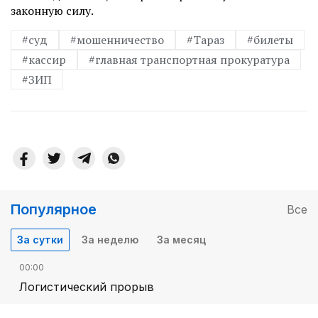
законную силу.
#суд
#мошенничество
#Тараз
#билеты
#кассир
#главная транспортная прокуратура
#ЗИП
Популярное
Все
За сутки
За неделю
За месяц
00:00
Логистический прорыв