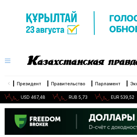
Президент
Правительство
Парламент
Эк
USD 467,48
RUB 5,73
EUR 539,52