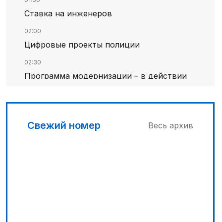
Ставка на инженеров
02:00
Цифровые проекты полиции
02:30
Программа модернизации – в действии
03:00
Песни Абая – в сердцах молодежи
Свежий номер
Весь архив
03:30
Наши школьники покоряют «Сириус»
04:30
Запущена программа по обучению
безработных женщин
05:00
«Шить» будущее своими руками