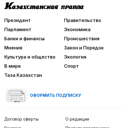
«Человек-паук 4: Новый день» стал самым
кассовым фильмом 2026 года
09:20
Президент
Правительство
Леонардо Ди Каприо и глава Amazon
анонсировали совместный проект
Парламент
Экономика
Банки и финансы
Происшествия
Мнения
Закон и Порядок
Культура и общество
Экология
В мире
Спорт
Таза Казахстан
ОФОРМИТЬ ПОДПИСКУ
Договор оферты
О редакции