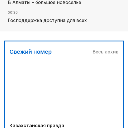
В Алматы – большое новоселье
00:30
Господдержка доступна для всех
03:00
Продолжаются инспекционные поездки
03:30
Свежий номер
Весь архив
Буря на востоке
05:00
Вычислен последний фигурант «титанового»
дела
04:00
Ждем успеха в Туркестане
04:30
Наш десант на Dota 2, Phygital Football и Phygital
Shooter
Казахстанская правда