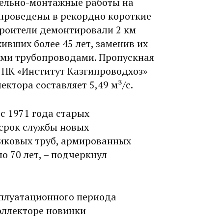
тельно-монтажные работы на
 проведены в рекордно короткие
строители демонтировали 2 км
ивших более 45 лет, заменив их
ыми трубопроводами. Пропускная
 ПК «Институт Казгипроводхоз»
ктора составляет 5,49 м³/с.
 с 1971 года старых
срок службы новых
иковых труб, армированных
о 70 лет, – подчерк­нул
сплуатационного периода
оллекторе новинки