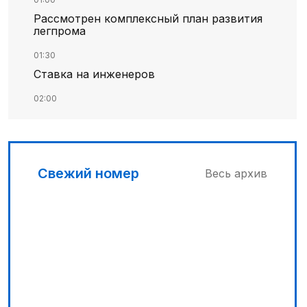
Рассмотрен комплексный план развития
легпрома
01:30
Ставка на инженеров
02:00
Цифровые проекты полиции
02:30
Программа модернизации – в действии
Свежий номер
Весь архив
04:30
Запущена программа по обучению
безработных женщин
03:00
Песни Абая – в сердцах молодежи
03:30
Наши школьники покоряют «Сириус»