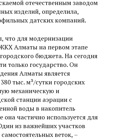
скаемой отечественным заводом
нных изделий, определила,
рофильных датских компаний.
л, что для модернизации
 ЖКХ Алматы на первом этапе
 городского бюджета. На сегодня
и только государство. Он
едения Алматы является
380 тыс. м³/сутки городских
ную механическую и
дской станции аэрации с
нной воды в накопитель
е она частично используется для
 Один из важнейших участков
 самостоятельных веток, –