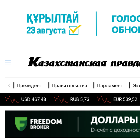
Президент
Правительство
Парламент
Эк
USD 467,48
RUB 5,73
EUR 539,52