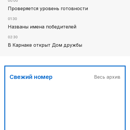
00:00
Проверяется уровень готовности
01:30
Названы имена победителей
02:30
В Карнаке открыт Дом дружбы
02:00
Искусственный интеллект – в школьной
программе
Свежий номер
Весь архив
00:45
Его стихия – ледники, снег и горные реки
03:30
Сделать город комфортным
04:00
Дополнительный источник энергии