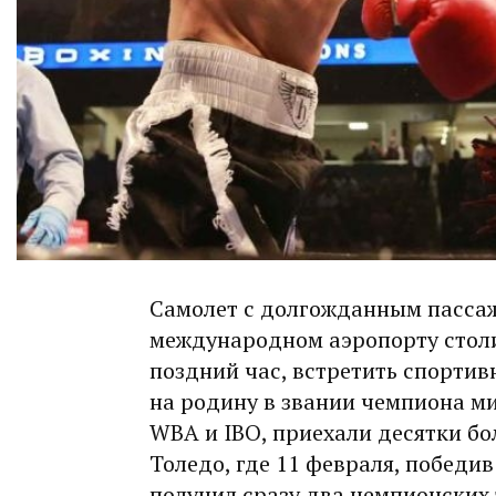
Самолет с долгожданным пасса
международном аэропорту столиц
поздний час, встретить спортив
на родину в звании чемпиона ми
WBA и IBO, приехали десятки б
Толедо, где 11 февраля, победи
получил сразу два чемпионских 