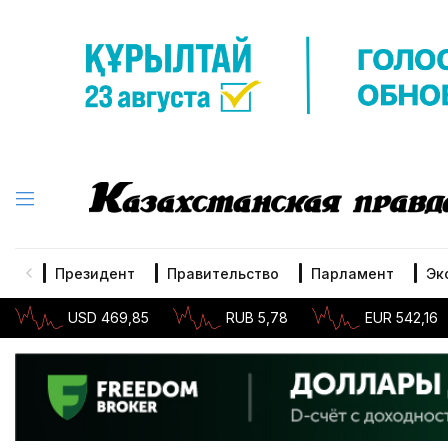
Президент
Правительство
Парламент
Эк
USD 469,85
RUB 5,78
EUR 542,16