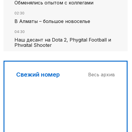
Обменялись опытом с коллегами
02:30
В Алматы – большое новоселье
04:30
Наш десант на Dota 2, Phygital Football и
Phygital Shooter
05:00
Вычислен последний фигурант
«титанового» дела
Свежий номер
Весь архив
03:00
Продолжаются инспекционные поездки
04:00
Ждем успеха в Туркестане
03:30
Буря на востоке