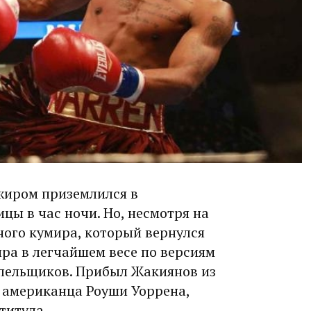
жиром приземлился в
ы в час ночи. Но, несмот­ря на
ного кумира, который вернулся
ра в легчайшем весе по версиям
олельщиков. Прибыл Жакиянов из
в американца Роуши Уоррена,
титула.