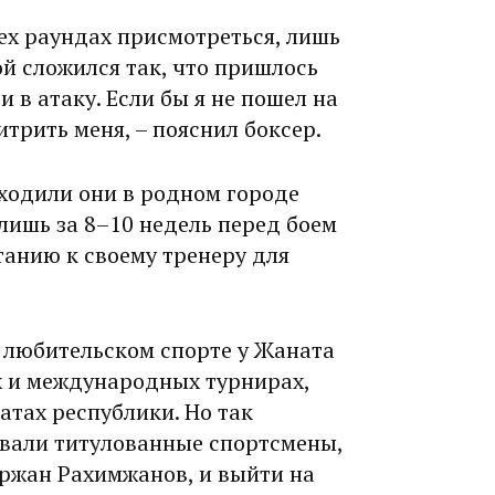
ех раундах присмот­реться, лишь
ой сложился так, что пришлось
и в атаку. Если бы я не пошел на
трить меня, – пояснил боксер.
оходили они в родном городе
лишь за 8–10 недель перед боем
танию к своему тренеру для
 В любительском спорте у Жаната
х и международных турнирах,
тах рес­публики. Но так
тавали титулованные спортсмены,
иржан Рахимжанов, и выйти на