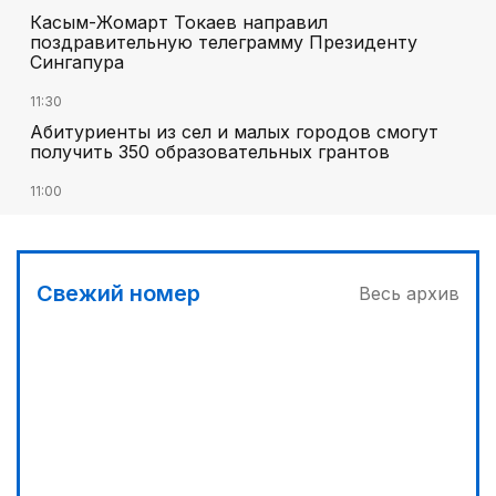
Касым-Жомарт Токаев направил
поздравительную телеграмму Президенту
Сингапура
11:30
Абитуриенты из сел и малых городов смогут
получить 350 образовательных грантов
11:00
«Алтай Өскемен» упустил победу над
«Кызылжаром» на последних минутах
12:05
Свежий номер
Весь архив
МЧС запустило новые станции мониторинга
селевой опасности под Алматы
12:45
Три лесных пожара потушили за сутки в
Казахстане
13:10
Без барьеров в жизнь и политику: ОСДП подвела