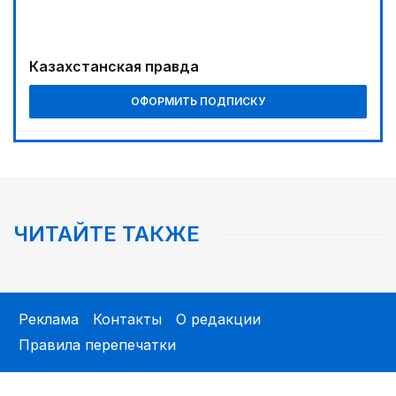
итоги «Kazakhstan Inclusive Forum 2026»
14:07
Казахстанская правда
Зарплаты, жилье и меньше отчетов: НПК
представила предложения для медиков
ОФОРМИТЬ ПОДПИСКУ
ЧИТАЙТЕ ТАКЖЕ
Реклама
Контакты
О редакции
Правила перепечатки