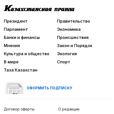
Леонардо Ди Каприо и глава Amazon
анонсировали совместный проект
09:54
Президент
Правительство
«Человек-паук 4: Новый день» стал самым
кассовым фильмом 2026 года
Парламент
Экономика
Банки и финансы
Происшествия
Мнения
Закон и Порядок
Культура и общество
Экология
В мире
Спорт
Таза Казахстан
ОФОРМИТЬ ПОДПИСКУ
Договор оферты
О редакции