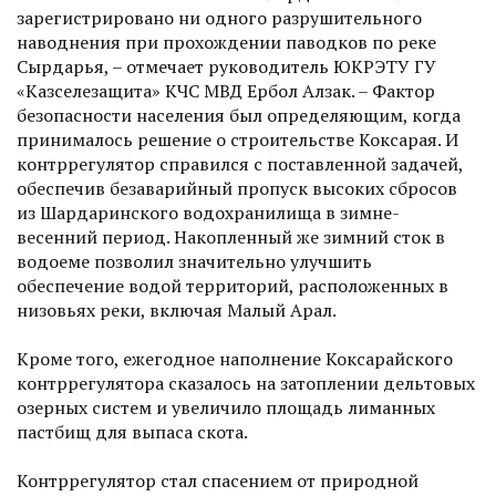
зарегистрировано ни одного разрушительного
наводнения при прохождении паводков по реке
Сырдарья, – отмечает руководитель ЮКРЭТУ ГУ
«Казселезащита» КЧС МВД Ербол Алзак. – Фактор
безопас­ности населения был определяю­щим, когда
принималось решение о строительстве Коксарая. И
контррегулятор справился с поставленной задачей,
обеспечив безаварийный пропуск высоких сбросов
из Шардаринского водохранилища в зимне-
весенний период. Накопленный же зимний сток в
водоеме позволил значительно улучшить
обеспечение водой территорий, расположенных в
низовьях реки, включая Малый Арал.
Кроме того, ежегодное наполнение Коксарайского
контррегулятора сказалось на затоплении дельтовых
озерных систем и увеличило площадь лиманных
пастбищ для выпаса скота.
Контррегулятор стал спасением от природной