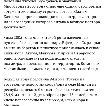
половина жителей нуждалась в эвакуации.
Многоводье 2005 года стало еще одним бесспорным
аргументом в пользу строительства в Южном
Казахстане противопаводкового контррегулятора,
идея возведения которого витала в воздухе полтора
десятка лет.
Зима 2005 года для жителей ряда населенных
пунктов была сродни кошмару. В феврале Сырдарья
вышла из берегов и вплотную приблизилась к селам
Ешки-кора, Аккум, Маякум и Мирный Отрарского
района. Каждые сутки вода поднималась на
полметра, завоевывая новые территории. Во многих
местах были размыты дороги, затоплены пастбища.
Большая вода поглотила 94 дома. Только на
возведение нового микрорайона в селе Маякум из
республиканского бюджета было выделено затем
284,9 млн тенге. Здесь обрели кров 75 семей, в том
числе переселенцы из сел Аккум, Ешки-кора и
Мирный.