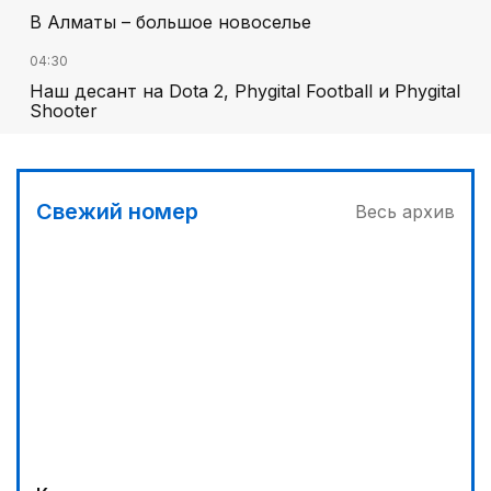
В Алматы – большое новоселье
04:30
Наш десант на Dota 2, Phygital Football и Phygital
Shooter
05:00
Вычислен последний фигурант «титанового»
дела
Свежий номер
Весь архив
03:00
Продолжаются инспекционные поездки
03:30
Буря на востоке
04:00
Ждем успеха в Туркестане
00:30
Господдержка доступна для всех