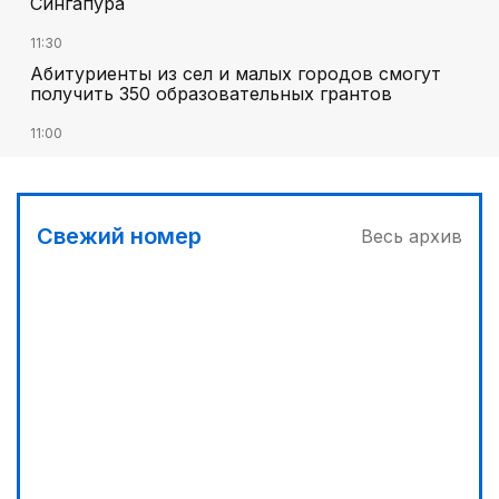
Сингапура
11:30
Абитуриенты из сел и малых городов смогут
получить 350 образовательных грантов
11:00
«Алтай Өскемен» упустил победу над
«Кызылжаром» на последних минутах
12:05
Свежий номер
Весь архив
МЧС запустило новые станции мониторинга
селевой опасности под Алматы
12:45
Три лесных пожара потушили за сутки в
Казахстане