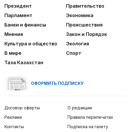
09:54
Президент
Правительство
«Человек-паук 4: Новый день» стал самым
кассовым фильмом 2026 года
Парламент
Экономика
Банки и финансы
Происшествия
Мнения
Закон и Порядок
Культура и общество
Экология
В мире
Спорт
Таза Казахстан
ОФОРМИТЬ ПОДПИСКУ
Договор оферты
О редакции
Реклама
Правила перепечатки
Контакты
Подписка на газету