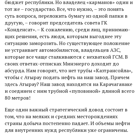
бюджет республики. Но владелец «карманов» один и
тот же – государство. Все, что нужно, – это понять
суть вопроса, переложить бумагу из одной папки в
другую, – говорит председатель совета ГК
«Конденсат». – К сожалению, среди лиц, принимаю­
щих решения, есть люди, которым выгоднее эту
ситуацию заморозить. Но существующее положение
не устраивает автомобилистов, владельцев АЗС,
которые все чаще сталкиваются с нехваткой ГСМ. В
своих ответах-отписках Мин­энерго доходит до
абсурда. Нам говорят, что нет трубы «Казтрансойла»,
чтобы с Атырау подать нефть на наш завод. Причем
здесь Атырау? Наш завод находится на Карачаганаке
и соединен с ним трубной «пупови­ной» длиной всего
80 метров!
Еще один важный стратегический довод состоит в
том, что на мелких и средних месторождениях
страны добыча постепенно падает. И объемы нефти
для внутренних нужд республики уже ограничены.