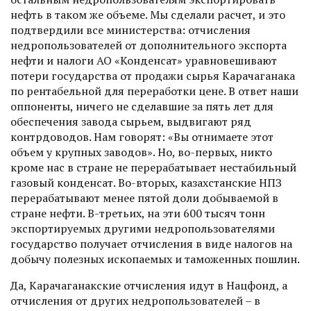
нефть в таком же объеме. Мы сделали расчет, и это
подтвердили все министерства: отчисления
недропользователей от дополнительного экспорта
неф­ти и налоги АО «Конденсат» уравновешивают
потери государства от продажи сырья Карачаганака
по рентабельной для переработки цене. В ответ наши
оппоненты, ничего не сделавшие за пять лет для
обеспечения завода сырьем, выдвигают ряд
контрдоводов. Нам говорят: «Вы отнимаете этот
объем у крупных заводов». Но, во-первых, никто
кроме нас в стране не перерабатывает нестабильный
газовый конденсат. Во-вторых, казах­станские НПЗ
перерабатывают менее пятой доли добываемой в
стране нефти. В-третьих, на эти 600 тысяч тонн
экспортируемых другими недропользователями
государство получает отчисления в виде налогов на
добычу полезных ископаемых и таможенных пошлин.
Да, Карачаганакские отчисления идут в Нацфонд, а
отчисления от других недропользователей – в