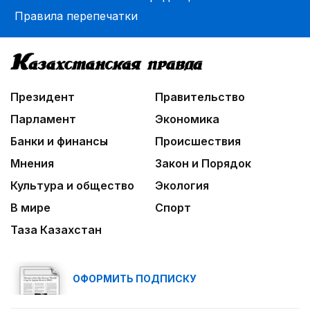
Правила перепечатки
06:00
Познавательно и безопасно
06:30
Библиотеки на новый лад
Президент
Правительство
06:00
Парламент
Экономика
Взгляд со стороны
Банки и финансы
Происшествия
Мнения
Закон и Порядок
Культура и общество
Экология
В мире
Спорт
Таза Казахстан
ОФОРМИТЬ ПОДПИСКУ