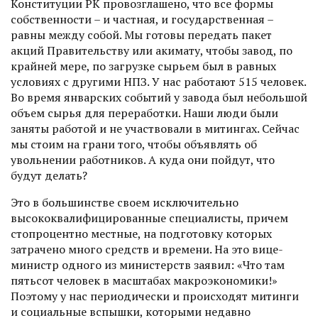
Конституции РК провозглашено, что все формы
собственности – и частная, и государственная –
равны между собой. Мы готовы передать пакет
акций Правительству или акимату, чтобы завод, по
крайней мере, по загрузке сырьем был в равных
условиях с другими НПЗ. У нас работают 515 человек.
Во время январских событий у завода был небольшой
объем сырья для переработки. Наши люди были
заняты работой и не участвовали в митингах. Сейчас
мы стоим на грани того, чтобы объявлять об
увольнении работников. А куда они пойдут, что
будут делать?
Это в большинстве своем исклю­чительно
высококвалифицированные специалисты, причем
стопроцентно местные, на подготовку которых
затрачено много средств и времени. На это вице-
министр одного из минис­терств заявил: «Что там
пятьсот человек в масштабах макроэкономики!»
Поэтому у нас периодически и происходят митинги
и социальные вспышки, которыми недавно