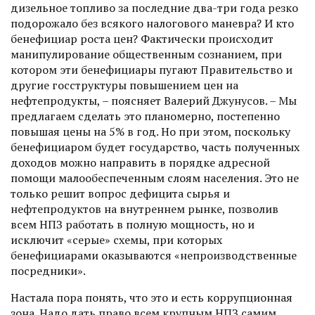
дизельное топливо за последние два-три года резко
подорожало без всякого налогового маневра? И кто
бенефициар роста цен? Фактически происходит
манипулирование общественным сознанием, при
котором эти бенефициары пугают Правительство и
другие госструктуры повышением цен на
нефтепродукты, – поясняет Валерий Джунусов. – Мы
предлагаем сделать это планомерно, постепенно
повышая цены на 5% в год. Но при этом, поскольку
бенефициаром будет государство, часть полученных
доходов можно направить в порядке адрес­ной
помощи малообеспеченным слоям населения. Это не
только решит вопрос дефицита сырья и
нефтепродуктов на внутреннем рынке, позволив
всем НПЗ работать в полную мощность, но и
исключит «серые» схемы, при которых
бенефициарами оказываются «непроизводственные
посредники».
Настала пора понять, что это и есть коррупционная
зона. Надо дать право всем крупным НПЗ самим