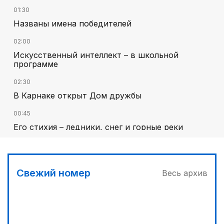
01:30
Названы имена победителей
02:00
Искусственный интеллект – в школьной
программе
02:30
В Карнаке открыт Дом дружбы
00:45
Его стихия – ледники, снег и горные реки
03:00
Челлендж в Вооруженных силах
Свежий номер
Весь архив
01:40
Национальный поэт мирового масштаба
01:10
Каждый дом как хороший знакомый