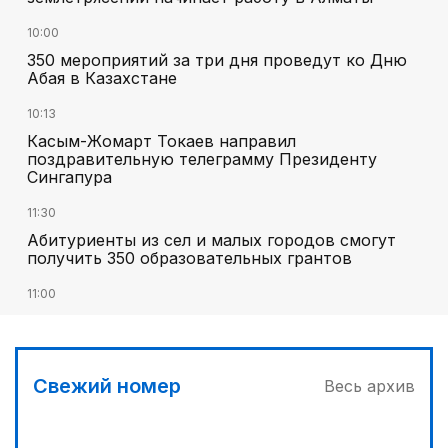
10:00
350 мероприятий за три дня проведут ко Дню
Абая в Казахстане
10:13
Касым-Жомарт Токаев направил
поздравительную телеграмму Президенту
Сингапура
11:30
Абитуриенты из сел и малых городов смогут
получить 350 образовательных грантов
11:00
«Алтай Өскемен» упустил победу над
«Кызылжаром» на последних минутах
12:05
Свежий номер
Весь архив
МЧС запустило новые станции мониторинга
селевой опасности под Алматы