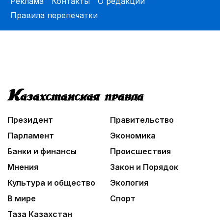
Реклама
Контакты
О редакции
01:12
Правила перепечатки
Жизнь за окном
02:30
Не хочется уезжать
03:30
Нужен ли бумажный документ?
03:00
Идет по городу трамвай
Президент
Правительство
Парламент
Экономика
Банки и финансы
Происшествия
Мнения
Закон и Порядок
Культура и общество
Экология
В мире
Спорт
Таза Казахстан