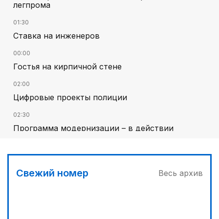
легпрома
01:30
Ставка на инженеров
00:00
Гостья на кирпичной стене
02:00
Цифровые проекты полиции
02:30
Программа модернизации – в действии
03:00
Песни Абая – в сердцах молодежи
Свежий номер
Весь архив
03:30
Наши школьники покоряют «Сириус»
04:30