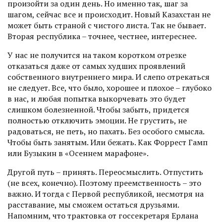
произойти за один день. Но именно так, шаг за
шагом, сейчас все и происходит. Новый Казахстан не
может быть страной с чистого листа. Так не бывает.
Вторая республика – точнее, честнее, интереснее.
У нас не получится на таком коротком отрезке
отказаться даже от самых худших проявлений
собственного внутреннего мира. И слепо отрекаться
не следует. Все, что было, хорошее и плохое – глубоко
в нас, и любая попытка выкорчевать это будет
слишком болезненной. Чтобы забыть, придется
полностью отключить эмоции. Не грустить, не
радоваться, не петь, но пахать. Без особого смысла.
Чтобы быть занятым. Или бежать. Как Форрест Гамп
или Бузыкин в «Осеннем марафоне».
Другой путь – принять. Переос­мыслить. Отпустить
(не всех, конечно). Поэтому преемственность – это
важно. И тогда с Первой рес­публикой, несмотря на
расставание, мы сможем остаться друзья­ми.
Напомним, что трактовка от госсекретаря Ерлана