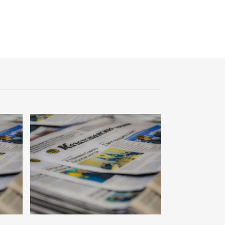
Аль-Фараби: городская среда и
субъектность человека
01:12
Жизнь за окном
03:30
Нужен ли бумажный документ?