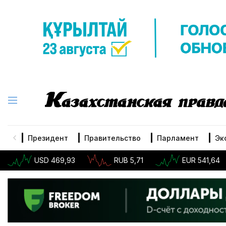
Президент
Правительство
Парламент
Эк
USD 469,93
RUB 5,71
EUR 541,64