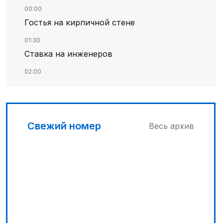
00:00
Гостья на кирпичной стене
01:30
Ставка на инженеров
02:00
Цифровые проекты полиции
02:30
Программа модернизации – в действии
Свежий номер
Весь архив
04:30
Запущена программа по обучению
безработных женщин
03:00
Песни Абая – в сердцах молодежи
03:30
Наши школьники покоряют «Сириус»