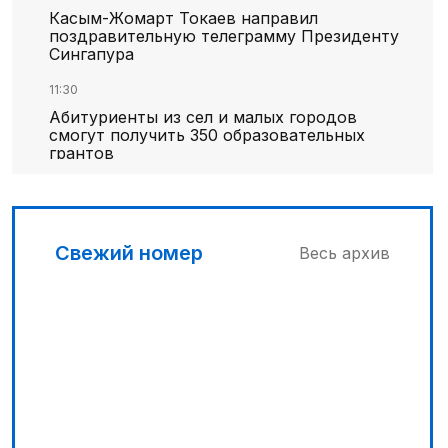
Касым-Жомарт Токаев направил
поздравительную телеграмму Президенту
Сингапура
11:30
Абитуриенты из сел и малых городов
смогут получить 350 образовательных
грантов
11:00
«Алтай Өскемен» упустил победу над
«Кызылжаром» на последних минутах
Свежий номер
Весь архив
12:05
МЧС запустило новые станции
мониторинга селевой опасности под
Алматы