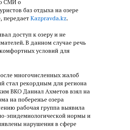
ю СМИ о
ристов баз отдыха на озере
е, передает
Kazpravda.kz
.
ывал доступ к озеру и не
мателей. В данном случае речь
 комфортных условий для
 после многочисленных жалоб
ый стал рекордным для региона
ким ВКО Даниал Ахметов взял на
зма на побережье озера
чению рабочая группа выявила
но-эпидемиологической нормы и
ыявлены нарушения в сфере