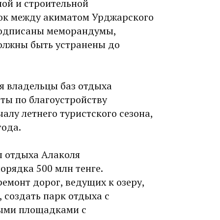
ной и строительной
рок между акиматом Урджарского
подписаны меморандумы,
олжны быть устранены до
мя владельцы баз отдыха
ты по благоустройству
алу летнего туристского сезона,
года.
ы отдыха Алаколя
орядка 500 млн тенге.
емонт дорог, ведущих к озеру,
, создать парк отдыха с
ыми площадками с