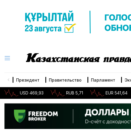
Президент
Правительство
Парламент
Эк
USD 469,93
RUB 5,71
EUR 541,64