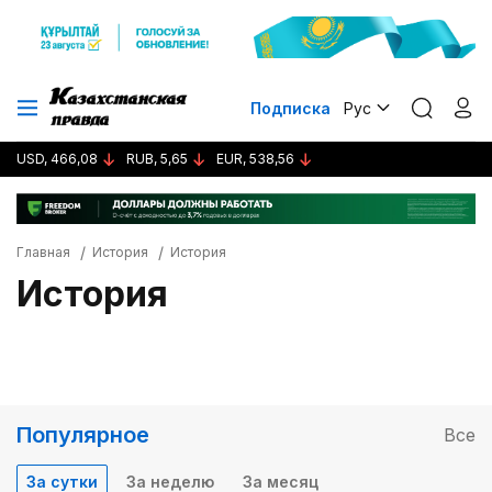
Подписка
Рус
USD, 466,08
RUB, 5,65
EUR, 538,56
Главная
История
История
История
Популярное
Все
За сутки
За неделю
За месяц