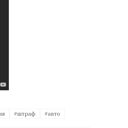
ия
#штраф
#авто