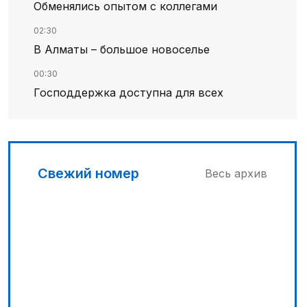
Обменялись опытом с коллегами
02:30
В Алматы – большое новоселье
00:30
Господдержка доступна для всех
03:30
Буря на востоке
03:00
Свежий номер
Весь архив
Продолжаются инспекционные поездки
05:00
Вычислен последний фигурант
«титанового» дела
04:00
Ждем успеха в Туркестане
00:00