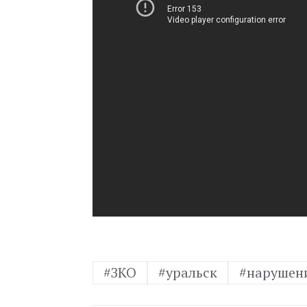
#ЗКО
#уральск
#нарушен