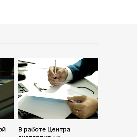
ой
В работе Центра