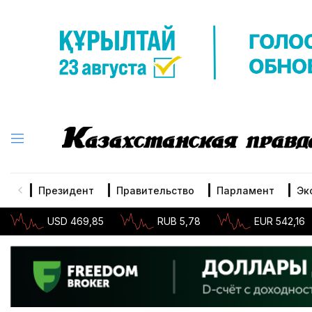
Президент
Правительство
Парламент
Эк
USD 469,85
RUB 5,78
EUR 542,16