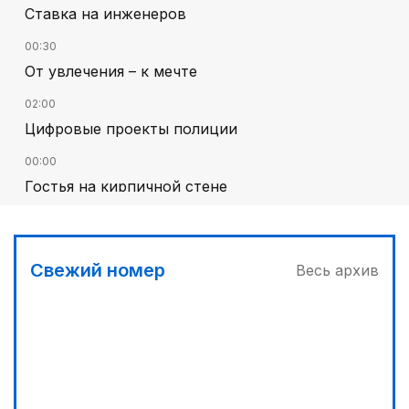
Ставка на инженеров
00:30
От увлечения – к мечте
02:00
Цифровые проекты полиции
00:00
Гостья на кирпичной стене
01:36
Тюркский культурный код в произведениях
Батухана Баймена
Свежий номер
Весь архив
01:12
Жизнь за окном
01:00
На службе Отечеству и народу
02:00