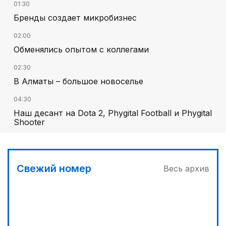
01:30
Бренды создает микробизнес
02:00
Обменялись опытом с коллегами
02:30
В Алматы – большое новоселье
04:30
Наш десант на Dota 2, Phygital Football и Phygital
Shooter
03:00
Продолжаются инспекционные поездки
Свежий номер
Весь архив
05:00
Вычислен последний фигурант «титанового»
дела
03:30