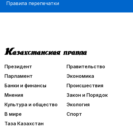
Правила перепечатки
Требования к профессионализму повышаются
08:46
Почти 3 млрд тенге из возвращенных активов
выделили на водоснабжение сел в СКО
09:20
Леонардо Ди Каприо и глава Amazon
анонсировали совместный проект
09:54
Президент
Правительство
«Человек-паук 4: Новый день» стал самым
кассовым фильмом 2026 года
Парламент
Экономика
Банки и финансы
Происшествия
Мнения
Закон и Порядок
Культура и общество
Экология
В мире
Спорт
Таза Казахстан