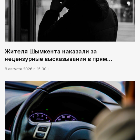
07:00
В столице реализуется проект «Школа
национального ремесла»
03:30
Человекоцентричность в действии
03:04
Жителя Шымкента наказали за
Мой Абай
нецензурные высказывания в прям…
8 августа 2026 г. 15:30