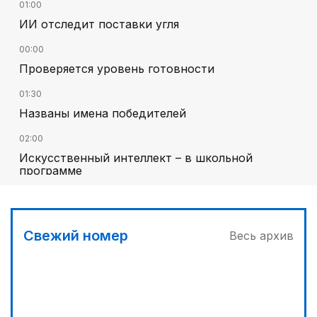
01:00
ИИ отследит поставки угля
00:00
Проверяется уровень готовности
01:30
Названы имена победителей
02:00
Искусственный интеллект – в школьной
программе
02:30
В Карнаке открыт Дом дружбы
Свежий номер
Весь архив
03:30
Сделать город комфортным
00:45
Его стихия – ледники, снег и горные реки