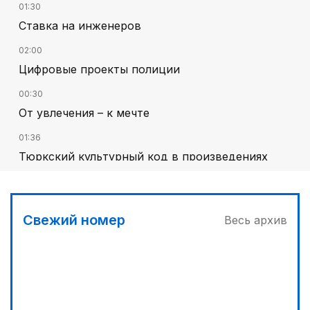
01:30
Ставка на инженеров
02:00
Цифровые проекты полиции
00:30
От увлечения – к мечте
01:36
Тюркский культурный код в произведениях
Батухана Баймена
00:00
Гостья на кирпичной стене
Свежий номер
Весь архив
01:00
На службе Отечеству и народу
01:12
Жизнь за окном