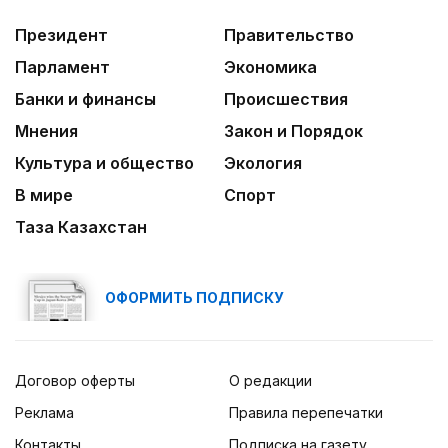
03:00
Идет по городу трамвай
Президент
Правительство
Парламент
Экономика
Банки и финансы
Происшествия
Мнения
Закон и Порядок
Культура и общество
Экология
В мире
Спорт
Таза Казахстан
ОФОРМИТЬ ПОДПИСКУ
Договор оферты
О редакции
Реклама
Правила перепечатки
Контакты
Подписка на газету