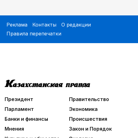
01:36
Тюркский культурный код в произведениях
Батухана Баймена
Реклама
Контакты
О редакции
02:00
Правила перепечатки
Аль-Фараби: городская среда и субъектность
человека
02:30
Не хочется уезжать
01:12
Жизнь за окном
03:30
Президент
Правительство
Нужен ли бумажный документ?
Парламент
Экономика
Банки и финансы
Происшествия
Мнения
Закон и Порядок