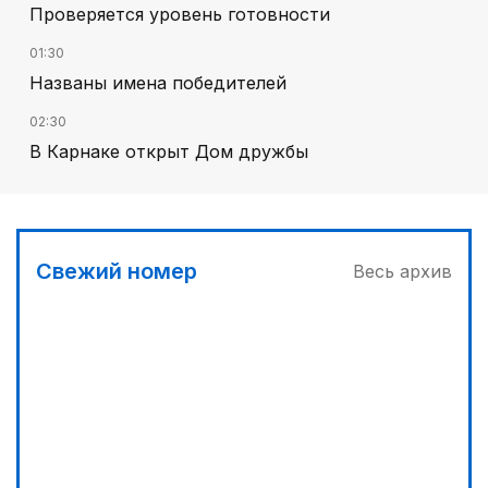
Проверяется уровень готовности
01:30
Названы имена победителей
02:30
В Карнаке открыт Дом дружбы
02:00
Искусственный интеллект – в школьной
программе
Свежий номер
Весь архив
00:45
Его стихия – ледники, снег и горные реки
03:30
Сделать город комфортным
04:00
Дополнительный источник энергии
04:33