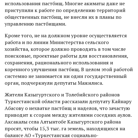
использования пастбищ. Многие акиматы даже не
прис­тупили к работе по определению территорий
общественных пастбищ, не внесли их в планы по
управлению пастбищами.
Кроме того, не на должном уровне осуществляется
работа и по линии Министерства сельского
хозяйства, которое должно проводить в том числе
поисковые, проектные работы для восстановления,
сохранения, рационального использования и
коренного улучшения пастбищ. В целом этой работой
системно не занимается ни один государственный
орган, подчеркнули депутаты Мажилиса.
Жители Казыгуртского и Толебийского районов
Туркес­танской области рассказали депутату Кайнару
Абасову о нехватке пастбищ и наделов, что зачастую
приводит к ссорам между жителями соседних аулов.
Аксакалы села Алтынтобе Казыгуртского района
просят, чтобы 15,3 тыс. га земель, находящихся на
балансе АО «Туркестанская социально-