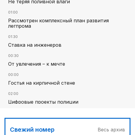
Не теряя поливной влаги
01:00
Рассмотрен комплексный план развития
легпрома
01:30
Ставка на инженеров
00:30
От увлечения – к мечте
00:00
Гостья на кирпичной стене
02:00
Цифровые проекты полиции
01:12
Жизнь за окном
Свежий номер
Весь архив
01:00