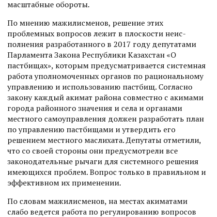
масштабные обороты.
По мнению мажилисменов, решение этих
проблемных воп­росов лежит в плоскости неис­
полнения разработанного в 2017 году депутатами
Парламен­та Закона Республики Казахстан «О
пастбищах», которым предусматривается системная
работа уполномоченных органов по рациональному
управлению и использованию пастбищ. Согласно
закону каждый акимат района совместно с акимами
города районного значения и села и органами
местного само­управления должен разработать план
по управлению пастбищами и утвердить его
решением местного маслихата. Депутаты отметили,
что со своей стороны они предусмотрели все
законодательные рычаги для системного решения
имеющихся проблем. Вопрос только в правильном и
эффективном их применении.
По словам мажилисменов, на местах акиматами
слабо ведется работа по регулированию воп­росов