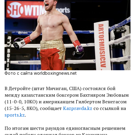
Фото с сайта worldboxingnews.net
В Детройте (штат Мичиган, США) состоялся бой
между казахстанским боксером Бахтияром Эюбовым
(11-0-0, 10КО) и американцем Гилбертом Венегасом
(15-26-5, 8КО), сообщает
Kazpravda.kz
со ссылкой на
sports.kz
.
По итогам шести раундов единогласным решением
судей победу одержал боксер из Казахстана.