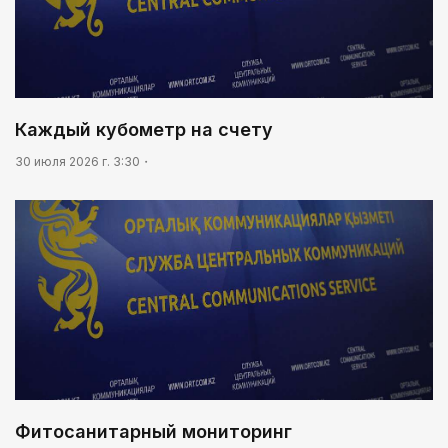
08:46
Почти 3 млрд тенге из возвращенных активов
выделили на водоснабжение сел в СКО
09:20
Леонардо Ди Каприо и глава Amazon
Каждый кубометр на счету
анонсировали совместный проект
30 июля 2026 г. 3:30
09:54
«Человек-паук 4: Новый день» стал самым
кассовым фильмом 2026 года
Фитосанитарный мониторинг