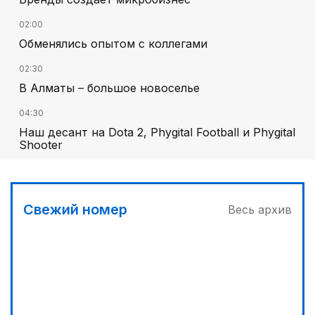
02:00
Обменялись опытом с коллегами
02:30
В Алматы – большое новоселье
04:30
Наш десант на Dota 2, Phygital Football и Phygital
Shooter
05:00
Вычислен последний фигурант «титанового»
дела
Свежий номер
Весь архив
03:00
Продолжаются инспекционные поездки
04:00
Ждем успеха в Туркестане