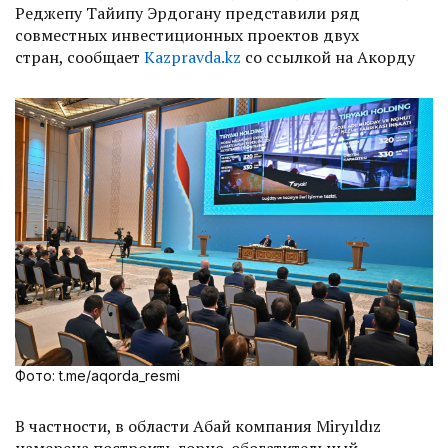
Реджепу Тайипу Эрдогану представили ряд
совместных инвестиционных проектов двух
стран, сообщает
Kazpravda.kz
со ссылкой на Акорду
Фото: t.me/aqorda_resmi
В частности, в области Абай компания Miryıldız