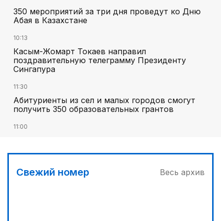
350 мероприятий за три дня проведут ко Дню
Абая в Казахстане
10:13
Касым-Жомарт Токаев направил
поздравительную телеграмму Президенту
Сингапура
11:30
Абитуриенты из сел и малых городов смогут
получить 350 образовательных грантов
11:00
«Алтай Өскемен» упустил победу над
«Кызылжаром» на последних минутах
12:05
Свежий номер
Весь архив
МЧС запустило новые станции мониторинга
селевой опасности под Алматы
12:45
Три лесных пожара потушили за сутки в