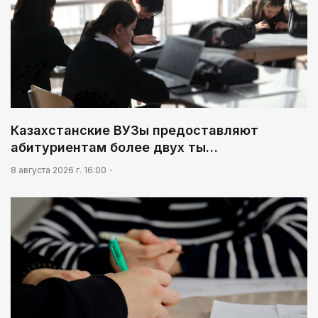
07:00
В столице реализуется проект «Школа
национального ремесла»
03:30
Человекоцентричность в действии
03:04
Казахстанские ВУЗы предоставляют
Мой Абай
абитуриентам более двух ты…
8 августа 2026 г. 16:00