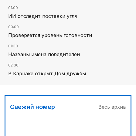
01:00
ИИ отследит поставки угля
00:00
Проверяется уровень готовности
01:30
Названы имена победителей
02:30
В Карнаке открыт Дом дружбы
02:00
Искусственный интеллект – в школьной
программе
Свежий номер
Весь архив
03:30
Сделать город комфортным
04:00