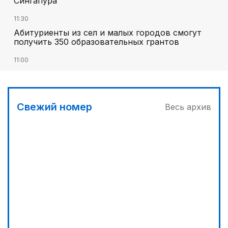
Сингапура
11:30
Абитуриенты из сел и малых городов смогут
получить 350 образовательных грантов
11:00
«Алтай Өскемен» упустил победу над
«Кызылжаром» на последних минутах
12:05
Свежий номер
Весь архив
МЧС запустило новые станции мониторинга
селевой опасности под Алматы
12:45
Три лесных пожара потушили за сутки в
Казахстане