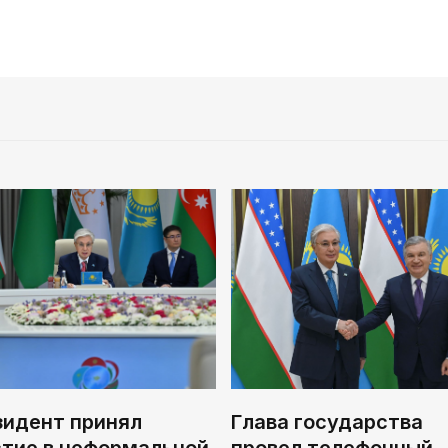
зидент принял
Глава государства
стие в неформальной
провел телефонный