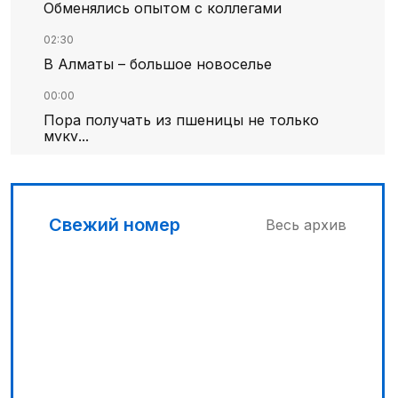
Обменялись опытом с коллегами
02:30
В Алматы – большое новоселье
00:00
Пора получать из пшеницы не только
муку...
00:30
Господдержка доступна для всех
Свежий номер
Весь архив
03:00
Продолжаются инспекционные поездки
03:30
Буря на востоке
04:00
Ждем успеха в Туркестане
02:00