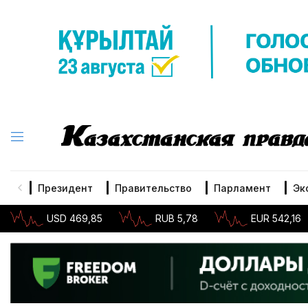
Президент
Правительство
Парламент
Эк
USD 469,85
RUB 5,78
EUR 542,16