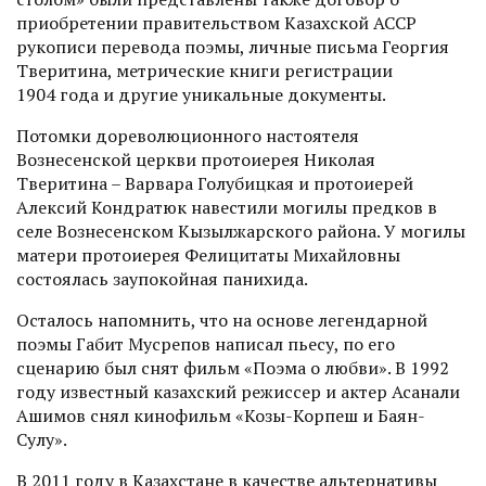
приобретении правительством Казахской АССР
рукописи перевода поэмы, личные письма Георгия
Тверитина, метрические книги регистрации
1904 года и другие уникальные документы.
Потомки дореволюционного настоя­теля
Вознесенской церкви протоиерея Николая
Тверитина – Варвара Голубицкая и протоиерей
Алексий Кондратюк навестили могилы предков в
селе Вознесенском Кызылжарского района. У могилы
матери протоиерея Фелицитаты Михайловны
состоялась заупокойная панихида.
Осталось напомнить, что на основе легендарной
поэмы Габит Мусрепов написал пьесу, по его
сценарию был снят фильм «Поэма о любви». В 1992
году известный казахский режиссер и актер Асанали
Ашимов снял кинофильм «Козы-Корпеш и Баян-
Сулу».
В 2011 году в Казахстане в качестве альтернативы