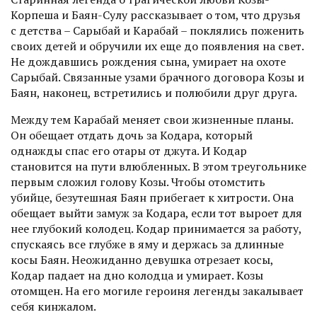
Корпеша и Баян-Сулу рассказывает о том, что друзья
с детства – Сарыбай и Карабай – поклялись поженить
своих детей и обручили их еще до появления на свет.
Не дождавшись рождения сына, умирает на охоте
Сарыбай. Связанные узами брачного договора Козы и
Баян, наконец, встретились и полюбили друг друга.
Между тем Карабай меняет свои жизненные планы.
Он обещает отдать дочь за Кодара, который
однажды спас его отары от джута. И Кодар
становится на пути влюбленных. В этом треугольнике
первым сложил голову Козы. Чтобы отомстить
убийце, безутешная Баян прибегает к хитрости. Она
обещает выйти замуж за Кодара, если тот выроет для
нее глубокий колодец. Кодар принимается за работу,
спус­каясь все глубже в яму и держась за длинные
косы Баян. Неожиданно девушка отрезает косы,
Кодар падает на дно колодца и умирает. Козы
отомщен. На его могиле героиня легенды закалывает
себя кинжалом.