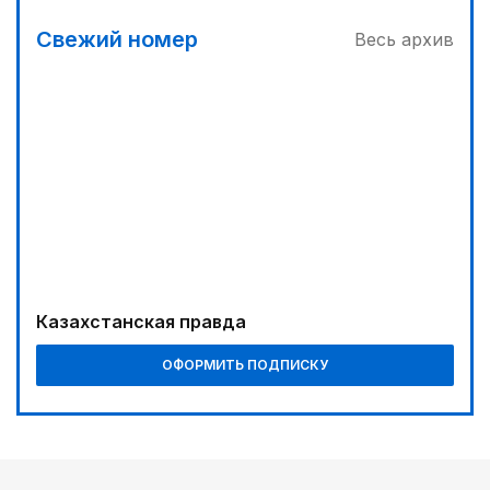
Вычислен последний фигурант «титанового»
дела
Свежий номер
Весь архив
03:00
Продолжаются инспекционные поездки
04:00
Ждем успеха в Туркестане
03:30
Буря на востоке
00:30
Господдержка доступна для всех
Казахстанская правда
05:30
ОФОРМИТЬ ПОДПИСКУ
Каникулы в седле
06:00
Золото, рожденное трудом
08:18