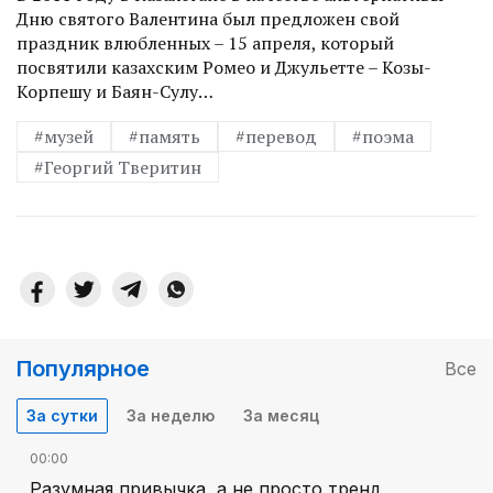
Дню святого Валентина был предложен свой
праздник влюб­ленных – 15 апреля, который
посвятили казахским Ромео и Джульетте – Козы-
Корпешу и Баян-Сулу…
#музей
#память
#перевод
#поэма
#Георгий Тверитин
Популярное
Все
За сутки
За неделю
За месяц
00:00
Разумная привычка, а не просто тренд