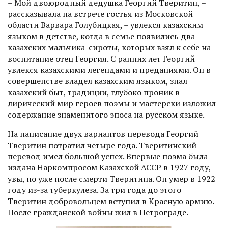
– Мой двоюродный дедушка Георгий Тверитин, –
рассказывала на встрече гостья из Московской
области Варвара Голубицкая, – увлекся казахским
языком в детстве, когда в семье появились два
казахских мальчика-сироты, которых взял к себе на
воспитание отец Георгия. С ранних лет Георгий
увлекся казахскими легендами и преданиями. Он в
совершенстве владел казахским языком, знал
казахский быт, традиции, глубоко проник в
лирический мир героев поэмы и мастерски изложил
содержание знаменитого эпоса на русском языке.
На написание двух вариантов перевода Георгий
Тверитин потратил четыре года. Тверитинский
перевод имел большой успех. Впервые поэма была
издана Наркомпросом Казахской АССР в 1927 году,
увы, но уже после смерти Тверитина. Он умер в 1922
году из-за туберкулеза. За три года до этого
Тверитин добровольцем вступил в Красную армию.
Пос­ле гражданской войны жил в Петрограде.