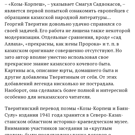
– «Козы-Корпеш», – указы­вает Смагул Садвокасов, –
является первой попыткой ознакомить европейцев с
образцами казахской народной литературы…
Георгий Тверитин довольно удачно справился со
своей задачей. Его работа не лишена также некоторой
модернизации. Отдельные сравнения, вроде «сад
Аллаха», «прекрасны, как жены Пророка» и т. п. в
казахском оригинале совершенно отсутствуют. Но
зато автор вполне уместно использовал свое
прекрасное знание казахского кочевого быта.
Картины аса, описание юрты, домашнего быта и
другие добавлены Тверитиным от себя. От этих
добавлений легенда нисколько не пострадала.
Наоборот, она сделалась более полной и интересной
особенно для неказахского читателя.
Тверитинский перевод поэ­мы «Козы-Корпеш и Баян-
Сулу» издания 1941 года хранится в Северо-Казах­
станском областном историко-краеведческом музее.
Вниманию участников заседания за «круглым
столом» были представлены также договор о