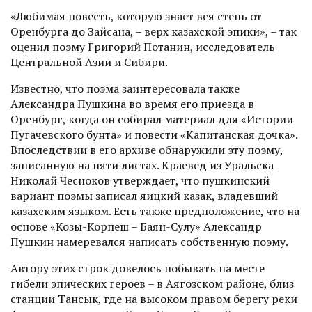
«Любимая повесть, которую знает вся степь от
Оренбурга до Зайсана, – верх казахской эпики», – так
оценил поэму Григорий Потанин, исследователь
Цент­ральной Азии и Сибири.
Известно, что поэма заинтересовала также
Александра Пушкина во время его приезда в
Оренбург, когда он собирал материал для «Истории
Пугачевского бунта» и повести «Капитанская дочка».
Впоследствии в его архиве обнаружили эту поэму,
записанную на пяти листах. Краевед из Уральска
Николай Чесноков утверждает, что пушкинский
вариант поэмы записал яицкий казак, владевший
казахским языком. Есть также предположение, что на
основе «Козы-Корпеш – Баян-Сулу» Александр
Пушкин намеревался написать собственную поэму.
Автору этих строк довелось побывать на месте
гибели эпических героев – в Аягозском районе, близ
станции Тансык, где на высоком правом берегу реки