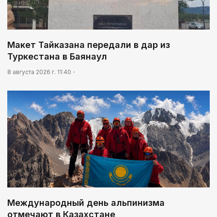
03:30
Человекоцентричность в действии
03:04
Макет Тайказана передали в дар из
Мой Абай
Туркестана в Баянаул
8 августа 2026 г. 11:40
Международный день альпинизма
отмечают в Казахстане