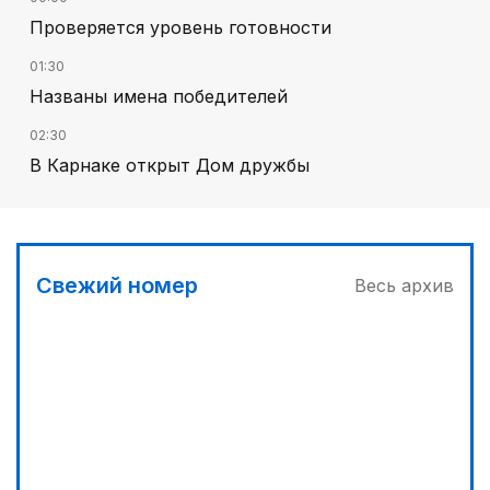
Проверяется уровень готовности
01:30
Названы имена победителей
02:30
В Карнаке открыт Дом дружбы
02:00
Искусственный интеллект – в школьной
программе
Свежий номер
Весь архив
04:00
Дополнительный источник энергии
03:30
Сделать город комфортным
00:45
Его стихия – ледники, снег и горные реки